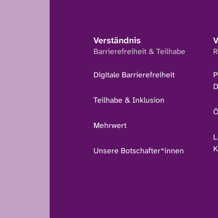
Verständnis
V
Barrierefreiheit & Teilhabe
R
Digitale Barrierefreiheit
P
D
Teilhabe & Inklusion
Ö
Mehrwert
L
K
Unsere Botschafter*innen